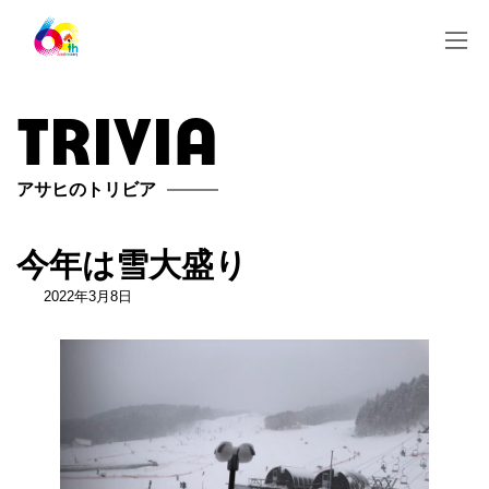
コ
ナ
ン
ビ
テ
ゲ
ン
ー
ツ
シ
trivia
へ
ョ
ス
ン
キ
に
ッ
移
アサヒのトリビア
プ
動
今年は雪大盛り
2022年3月8日