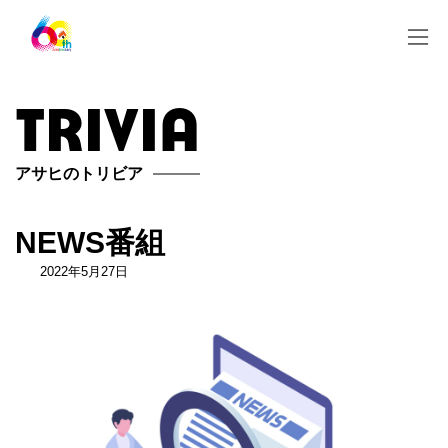
コ
ナ
ン
ビ
テ
ゲ
ン
ー
ツ
シ
trivia
へ
ョ
ス
ン
キ
に
ッ
移
アサヒのトリビア
プ
動
NEWS番組
2022年5月27日