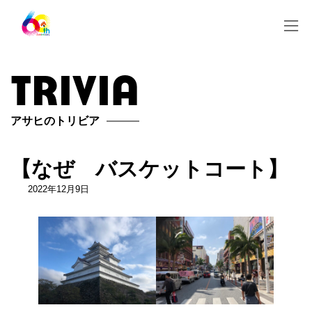
コ
ナ
ン
ビ
テ
ゲ
ン
ー
ツ
シ
trivia
へ
ョ
ス
ン
キ
に
ッ
移
アサヒのトリビア
プ
動
【なぜ バスケットコート】
2022年12月9日