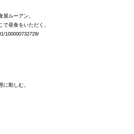
食屋ルーアン。
こで昼食をいただく。
01/100000732729/
。
理に勤しむ。