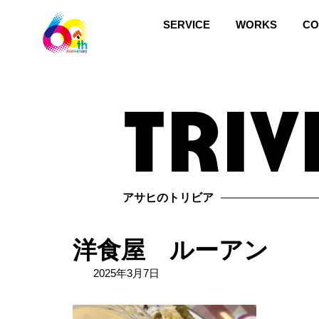
コ
ナ
ン
ビ
SERVICE
WORKS
CO
テ
ゲ
ン
ー
ツ
シ
triv
へ
ョ
ス
ン
キ
に
ッ
移
プ
動
アサヒのトリビア
洋食屋 ルーアン
2025年3月7日