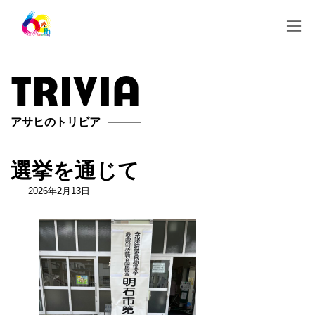
コ
ナ
ン
ビ
テ
ゲ
ン
ー
ツ
シ
trivia
へ
ョ
ス
ン
キ
に
ッ
移
アサヒのトリビア
プ
動
選挙を通じて
2026年2月13日