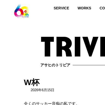
コ
ナ
ン
ビ
SERVICE
WORKS
CO
テ
ゲ
ン
ー
ツ
シ
triv
へ
ョ
ス
ン
キ
に
ッ
移
プ
動
アサヒのトリビア
W杯
2026年6月15日
全くのサッカー音痴の私です。