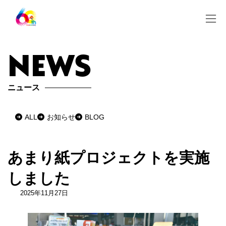
コ
ナ
ン
ビ
テ
ゲ
ン
ー
ツ
シ
news
へ
ョ
ス
ン
キ
に
ッ
移
ニュース
プ
動
ALL
お知らせ
BLOG
あまり紙プロジェクトを実施
しました
2025年11月27日